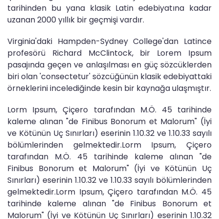
tarihinden bu yana klasik Latin edebiyatına kadar
uzanan 2000 yıllık bir geçmişi vardır.
Virginia'daki Hampden-Sydney College'dan Latince
profesörü Richard McClintock, bir Lorem Ipsum
pasajında geçen ve anlaşılması en güç sözcüklerden
biri olan 'consectetur' sözcüğünün klasik edebiyattaki
örneklerini incelediğinde kesin bir kaynağa ulaşmıştır.
Lorm Ipsum, Çiçero tarafından M.Ö. 45 tarihinde
kaleme alınan "de Finibus Bonorum et Malorum" (İyi
ve Kötünün Uç Sınırları) eserinin 1.10.32 ve 1.10.33 sayılı
bölümlerinden gelmektedir.Lorm Ipsum, Çiçero
tarafından M.Ö. 45 tarihinde kaleme alınan "de
Finibus Bonorum et Malorum" (İyi ve Kötünün Uç
Sınırları) eserinin 1.10.32 ve 1.10.33 sayılı bölümlerinden
gelmektedir.Lorm Ipsum, Çiçero tarafından M.Ö. 45
tarihinde kaleme alınan "de Finibus Bonorum et
Malorum" (İyi ve Kötünün Uç Sınırları) eserinin 1.10.32