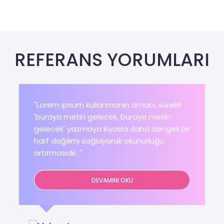
REFERANS YORUMLARI
"Lorem Ipsum kullanmanın amacı, sürekli
'buraya metin gelecek, buraya metin
gelecek' yazmaya kıyasla daha dengeli bir
harf dağılımı sağlayarak okunurluğu
artırmasıdır. "
DEVAMINI OKU