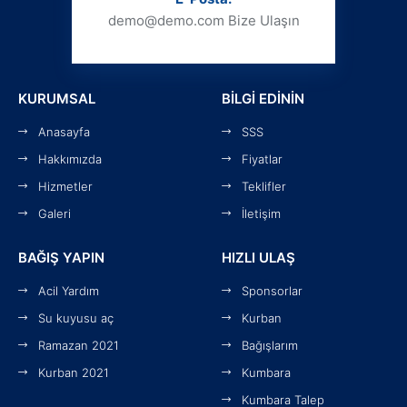
demo@demo.com
Bize Ulaşın
KURUMSAL
BİLGİ EDİNİN
Anasayfa
SSS
Hakkımızda
Fiyatlar
Hizmetler
Teklifler
Galeri
İletişim
BAĞIŞ YAPIN
HIZLI ULAŞ
Acil Yardım
Sponsorlar
Su kuyusu aç
Kurban
Ramazan 2021
Bağışlarım
Kurban 2021
Kumbara
Kumbara Talep