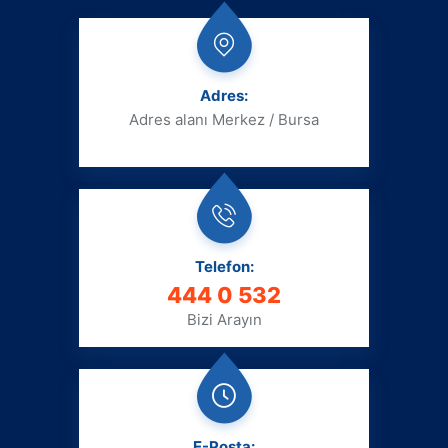
Adres:
Adres alanı
Merkez / Bursa
Telefon:
444 0 532
Bizi Arayın
E-Posta: