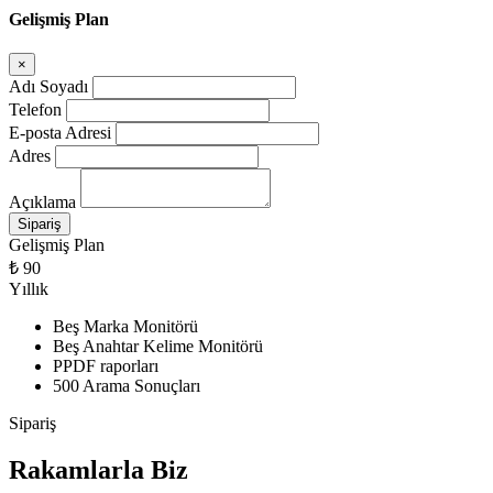
Gelişmiş Plan
×
Adı Soyadı
Telefon
E-posta Adresi
Adres
Açıklama
Gelişmiş Plan
₺ 90
Yıllık
Beş Marka Monitörü
Beş Anahtar Kelime Monitörü
PPDF raporları
500 Arama Sonuçları
Sipariş
Rakamlarla Biz