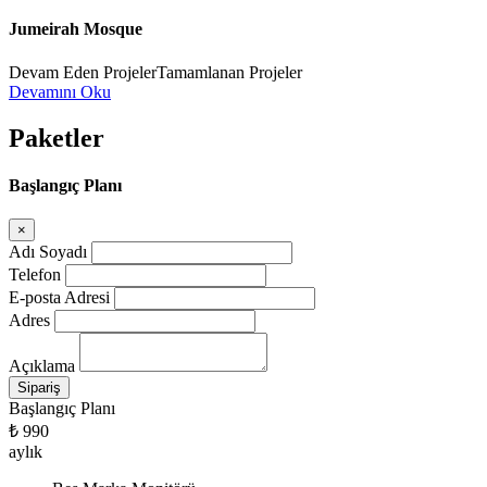
Jumeirah Mosque
Devam Eden ProjelerTamamlanan Projeler
Devamını Oku
Paketler
Başlangıç Planı
×
Adı Soyadı
Telefon
E-posta Adresi
Adres
Açıklama
Başlangıç Planı
₺ 990
aylık